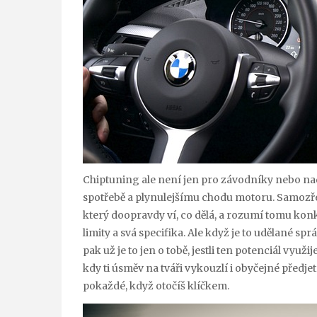
Chiptuning ale není jen pro závodníky nebo nadše
spotřebě a plynulejšímu chodu motoru. Samozře
který doopravdy ví, co dělá, a rozumí tomu k
limity a svá specifika. Ale když je to udělané s
pak už je to jen o tobě, jestli ten potenciál využi
kdy ti úsměv na tváři vykouzlí i obyčejné předje
pokaždé, když otočíš klíčkem.