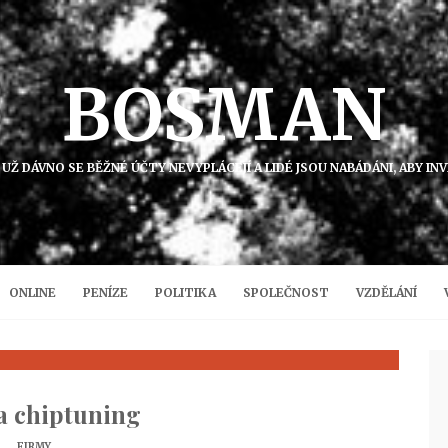
BOSMAN
 UŽ DÁVNO SE BĚŽNÉ ÚČTY NEVYPLÁCEJÍ A LIDÉ JSOU NABÁDÁNI, ABY IN
ONLINE
PENÍZE
POLITIKA
SPOLEČNOST
VZDĚLÁNÍ
 chiptuning
FIRMY