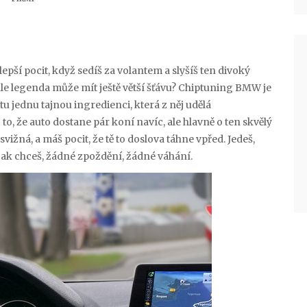
pší pocit, když sedíš za volantem a slyšíš ten divoký
ahle legenda může mít ještě větší šťávu? Chiptuning BMW je
 tu jednu tajnou ingredienci, která z něj udělá
o, že auto dostane pár koní navíc, ale hlavně o ten skvělý
svižná, a máš pocit, že tě to doslova táhne vpřed. Jedeš,
, jak chceš, žádné zpoždění, žádné váhání.