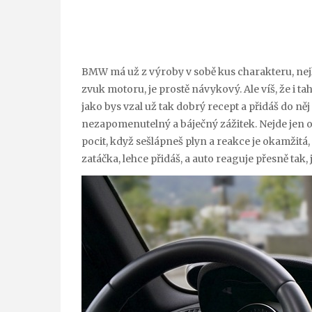
BMW má už z výroby v sobě kus charakteru, nejle
zvuk motoru, je prostě návykový. Ale víš, že i t
jako bys vzal už tak dobrý recept a přidáš do něj
nezapomenutelný a báječný zážitek. Nejde jen o t
pocit, když sešlápneš plyn a reakce je okamžitá, 
zatáčka, lehce přidáš, a auto reaguje přesně tak