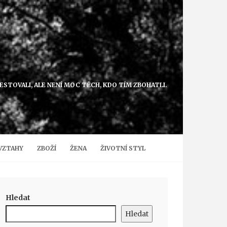
VESTOVALI, ALE NENÍ MOC TĚCH, KDO TÍM ZBOHATLI.
VZTAHY
ZBOŽÍ
ŽENA
ŽIVOTNÍ STYL
Hledat
Hledat