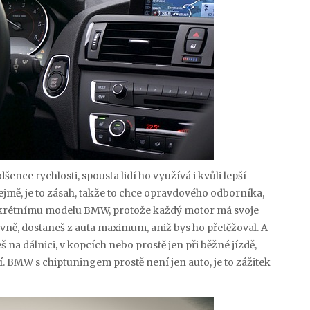
nce rychlosti, spousta lidí ho využívá i kvůli lepší
jmě, je to zásah, takže to chce opravdového odborníka,
onkrétnímu modelu BMW, protože každý motor má svoje
právně, dostaneš z auta maximum, aniž bys ho přetěžoval. A
ješ na dálnici, v kopcích nebo prostě jen při běžné jízdě,
tí. BMW s chiptuningem prostě není jen auto, je to zážitek