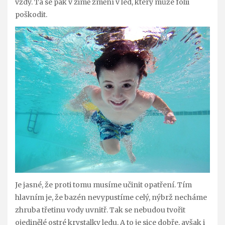
vždy. Ta se pak v zimě změní v led, který může fólii
poškodit.
Je jasné, že proti tomu musíme učinit opatření. Tím
hlavním je, že bazén nevypustíme celý, nýbrž necháme
zhruba třetinu vody uvnitř. Tak se nebudou tvořit
ojedinělé ostré krystalky ledu. A to je sice dobře, avšak i