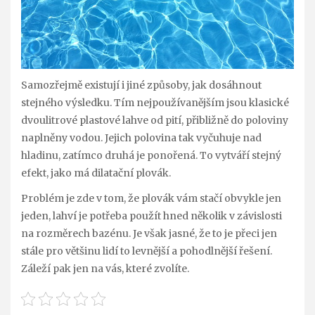
Samozřejmě existují i jiné způsoby, jak dosáhnout
stejného výsledku. Tím nejpoužívanějším jsou klasické
dvoulitrové plastové lahve od pití, přibližně do poloviny
naplněny vodou. Jejich polovina tak vyčuhuje nad
hladinu, zatímco druhá je ponořená. To vytváří stejný
efekt, jako má dilatační plovák.
Problém je zde v tom, že plovák vám stačí obvykle jen
jeden, lahví je potřeba použít hned několik v závislosti
na rozměrech bazénu. Je však jasné, že to je přeci jen
stále pro většinu lidí to levnější a pohodlnější řešení.
Záleží pak jen na vás, které zvolíte.