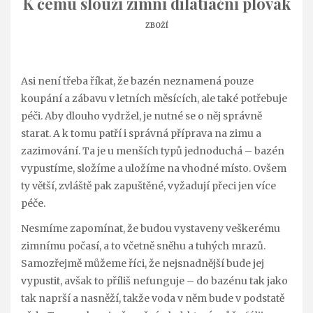
K čemu slouží zimní dilatiační plovák
ZBOŽÍ
Asi není třeba říkat, že bazén neznamená pouze
koupání a zábavu v letních měsících, ale také potřebuje
péči. Aby dlouho vydržel, je nutné se o něj správně
starat. A k tomu patří i správná příprava na zimu a
zazimování. Ta je u menších typů jednoduchá – bazén
vypustíme, složíme a uložíme na vhodné místo. Ovšem
ty větší, zvláště pak zapuštěné, vyžadují přeci jen více
péče.
Nesmíme zapomínat, že budou vystaveny veškerému
zimnímu počasí, a to včetně sněhu a tuhých mrazů.
Samozřejmě můžeme říci, že nejsnadnější bude jej
vypustit, avšak to příliš nefunguje – do bazénu tak jako
tak naprší a nasněží, takže voda v něm bude v podstatě