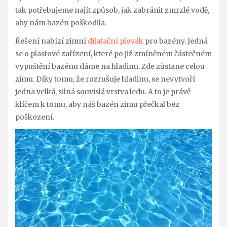
tak potřebujeme najít způsob, jak zabránit zmrzlé vodě,
aby nám bazén poškodila.
Řešení nabízí zimní
dilatační plovák
pro bazény. Jedná
se o plastové zařízení, které po již zmíněném částečném
vypuštění bazénu dáme na hladinu. Zde zůstane celou
zimu. Díky tomu, že rozrušuje hladinu, se nevytvoří
jedna velká, silná souvislá vrstva ledu. A to je právě
klíčem k tomu, aby náš bazén zimu přečkal bez
poškození.