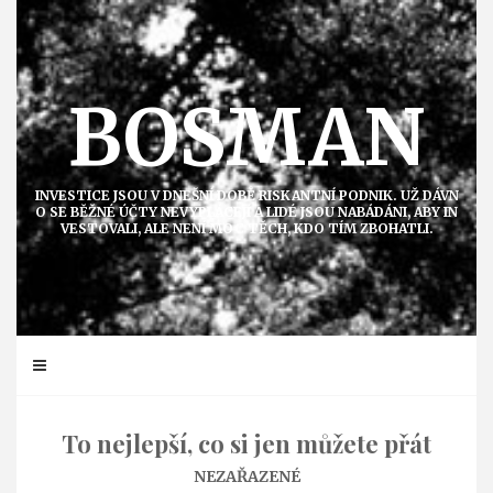
Přejít
k
obsahu
BOSMAN
INVESTICE JSOU V DNEŠNÍ DOBĚ RISKANTNÍ PODNIK. UŽ DÁVN
O SE BĚŽNÉ ÚČTY NEVYPLÁCEJÍ A LIDÉ JSOU NABÁDÁNI, ABY IN
VESTOVALI, ALE NENÍ MOC TĚCH, KDO TÍM ZBOHATLI.
To nejlepší, co si jen můžete přát
NEZAŘAZENÉ