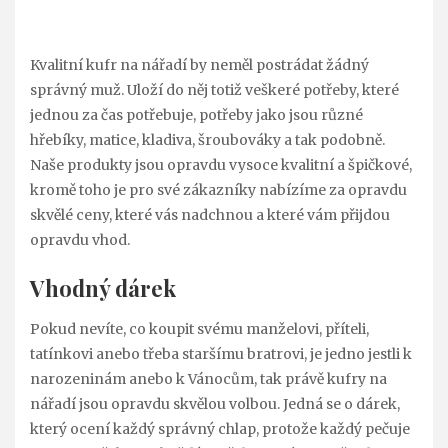
Kvalitní
kufr na nářadí
by neměl postrádat žádný
správný muž. Uloží do něj totiž veškeré potřeby, které
jednou za čas potřebuje, potřeby jako jsou různé
hřebíky, matice, kladiva, šroubováky a tak podobně.
Naše produkty jsou opravdu vysoce kvalitní a špičkové,
kromě toho je pro své zákazníky nabízíme za opravdu
skvělé ceny, které vás nadchnou a které vám přijdou
opravdu vhod.
Vhodný dárek
Pokud nevíte, co koupit svému manželovi, příteli,
tatínkovi anebo třeba staršímu bratrovi, je jedno jestli k
narozeninám anebo k Vánocům, tak právě kufry na
nářadí jsou opravdu skvělou volbou. Jedná se o dárek,
který ocení každý správný chlap, protože každý pečuje