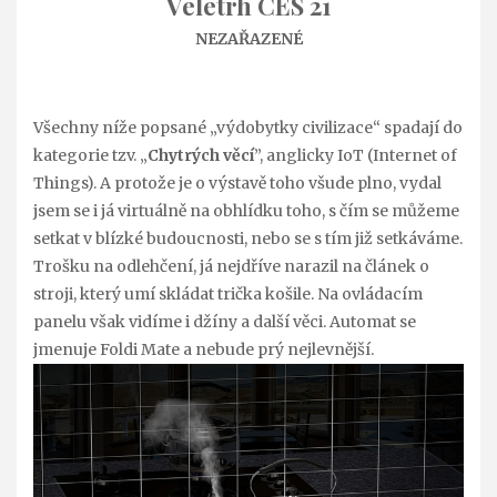
Veletrh CES 21
NEZAŘAZENÉ
Všechny níže popsané „výdobytky civilizace“ spadají do
kategorie tzv. „
Chytrých věcí
”, anglicky IoT (Internet of
Things). A protože je o výstavě toho všude plno, vydal
jsem se i já virtuálně na obhlídku toho, s čím se můžeme
setkat v blízké budoucnosti, nebo se s tím již setkáváme.
Trošku na odlehčení, já nejdříve narazil na článek o
stroji, který umí skládat trička košile. Na ovládacím
panelu však vidíme i džíny a další věci. Automat se
jmenuje Foldi Mate a nebude prý nejlevnější.