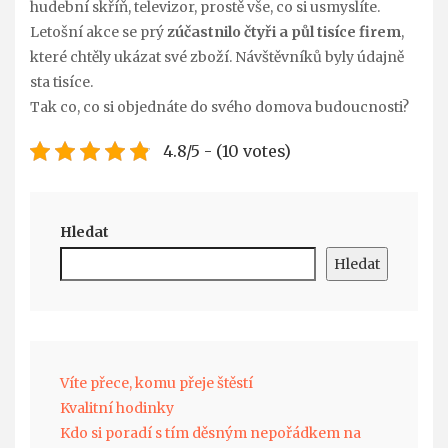
hudební skříň, televizor, prostě vše, co si usmyslíte.
Letošní akce se prý
zúčastnilo čtyři a půl tisíce firem
,
které chtěly ukázat své zboží. Návštěvníků byly údajně
sta tisíce.
Tak co, co si objednáte do svého domova budoucnosti?
4.8/5 - (10 votes)
Hledat
Hledat
Víte přece, komu přeje štěstí
Kvalitní hodinky
Kdo si poradí s tím děsným nepořádkem na