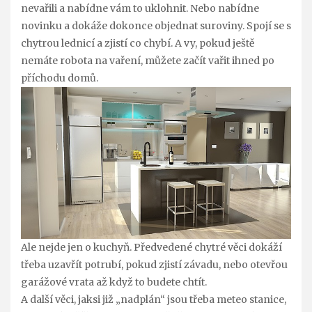
nevařili a nabídne vám to uklohnit. Nebo nabídne
novinku a dokáže dokonce objednat suroviny. Spojí se s
chytrou lednicí a zjistí co chybí. A vy, pokud ještě
nemáte robota na vaření, můžete začít vařit ihned po
příchodu domů.
Ale nejde jen o kuchyň. Předvedené chytré věci dokáží
třeba uzavřít potrubí, pokud zjistí závadu, nebo otevřou
garážové vrata až když to budete chtít.
A další věci, jaksi již „nadplán“ jsou třeba meteo stanice,