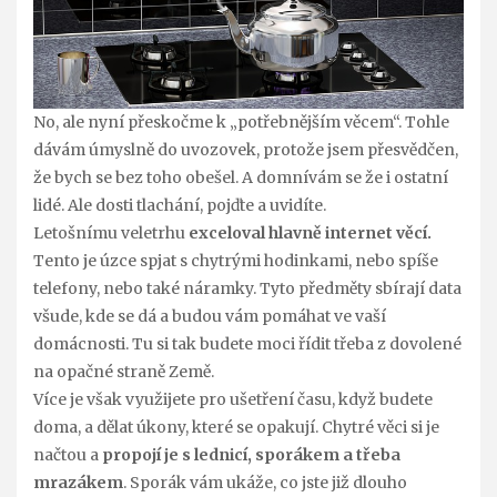
No, ale nyní přeskočme k „potřebnějším věcem“. Tohle
dávám úmyslně do uvozovek, protože jsem přesvědčen,
že bych se bez toho obešel. A domnívám se že i ostatní
lidé. Ale dosti tlachání, pojďte a uvidíte.
Letošnímu veletrhu
exceloval hlavně internet věcí.
Tento je úzce spjat s chytrými hodinkami, nebo spíše
telefony, nebo také náramky. Tyto předměty sbírají data
všude, kde se dá a budou vám pomáhat ve vaší
domácnosti. Tu si tak budete moci řídit třeba z dovolené
na opačné straně Země.
Více je však využijete pro ušetření času, když budete
doma, a dělat úkony, které se opakují. Chytré věci si je
načtou a
propojí je s lednicí, sporákem a třeba
mrazákem
. Sporák vám ukáže, co jste již dlouho