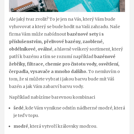
Ale jaký tvar zvolit? To je jen na Vás, který Vám bude
vyhovovat a který se bude hodit na Vaši zahradu. Naše
firma Vám může nabídnout
bazénové sety i s
příslušenstvím, přelivové bazény, zaoblené,
obdélníkové, oválné
, a hlavně veškerý sortiment, který
patří k bazénu a tím se rozumí například
bazénové
žebříky, filtrace, chemie pro čistotu vody, osvětlení,
čerpadla, vysavače a mnoho dalšího.
To nemluvím o
tom, že si můžete vybrat i jakou barvu bude mít Váš
bazén a jak Vám zabarví barvu vody.
Například nabízíme barevnou kombinaci
šedé
, kde Vám vynikne odstín nádherné modré, která
je teď v topu.
modré
, která vytvoří královsky modrou.