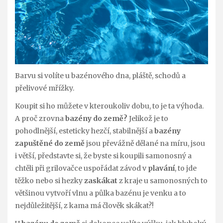
Barvu si volíte u bazénového dna, pláště, schodů a
přelivové mřížky.
Koupit si ho můžete v kteroukoliv dobu, to je ta výhoda.
A proč zrovna
bazény do země?
Jelikož je to
pohodlnější, esteticky hezčí, stabilnější a
bazény
zapuštěné do země
jsou převážně dělané na míru, jsou
i větší, představte si, že byste si koupili samonosný a
chtěli při grilovačce uspořádat závod v
plavání
, to jde
těžko nebo si hezky
zaskákat
z kraje u samonosných to
většinou vytvoří vlnu a půlka bazénu je venku a to
nejdůležitější, z kama má člověk skákat?!