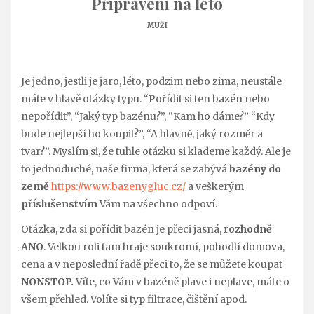
Připraveni na léto
MUŽI
Je jedno, jestli je jaro, léto, podzim nebo zima, neustále
máte v hlavě otázky typu. “Pořídit si ten bazén nebo
nepořídit”, “Jaký typ bazénu?”, “Kam ho dáme?” “Kdy
bude nejlepší ho koupit?”, “A hlavně, jaký rozměr a
tvar?”. Myslím si, že tuhle otázku si klademe každý. Ale je
to jednoduché, naše firma, která se zabývá
bazény do
země
https://www.bazenygluc.cz/
a veškerým
příslušenstvím
Vám na všechno odpoví.
Otázka, zda si pořídit bazén je přeci jasná,
rozhodně
ANO
. Velkou roli tam hraje soukromí, pohodlí domova,
cena a v neposlední řadě přeci to, že se můžete koupat
NONSTOP.
Víte, co Vám v bazéně plave i neplave, máte o
všem přehled. Volíte si typ filtrace, čištění apod.