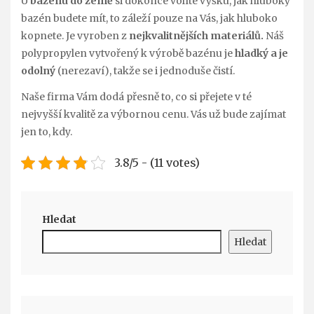
U
bazénu do země
si dokonce volíte výšku, jak hluboký
bazén budete mít, to záleží pouze na Vás, jak hluboko
kopnete. Je vyroben z
nejkvalitnějších materiálů.
Náš
polypropylen vytvořený k výrobě bazénu je
hladký a je
odolný
(nerezaví), takže se i jednoduše čistí.
Naše firma Vám dodá přesně to, co si přejete v té
nejvyšší kvalitě za výbornou cenu. Vás už bude zajímat
jen to, kdy.
3.8/5 - (11 votes)
Hledat
Hledat