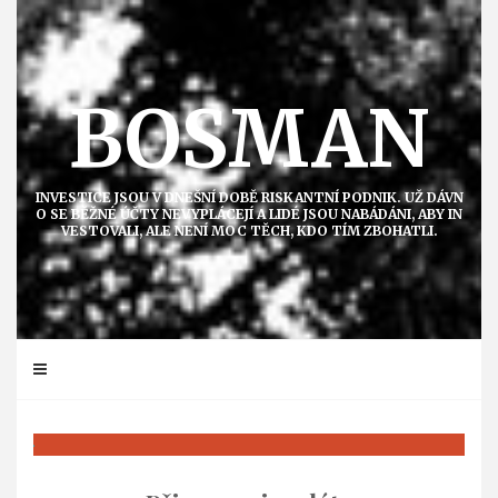
Přejít
k
obsahu
BOSMAN
INVESTICE JSOU V DNEŠNÍ DOBĚ RISKANTNÍ PODNIK. UŽ DÁVN
O SE BĚŽNÉ ÚČTY NEVYPLÁCEJÍ A LIDÉ JSOU NABÁDÁNI, ABY IN
VESTOVALI, ALE NENÍ MOC TĚCH, KDO TÍM ZBOHATLI.