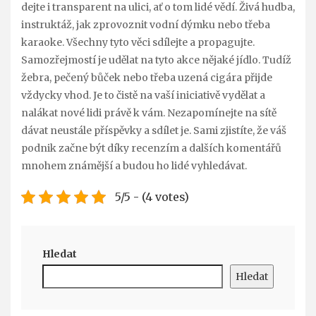
dejte i transparent na ulici, ať o tom lidé vědí. Živá hudba,
instruktáž,
jak zprovoznit vodní dýmku
nebo třeba
karaoke. Všechny tyto věci sdílejte a propagujte.
Samozřejmostí je udělat na tyto akce nějaké jídlo. Tudíž
žebra, pečený bůček nebo třeba uzená cigára přijde
vždycky vhod. Je to čistě na vaší iniciativě vydělat a
nalákat nové lidi právě k vám. Nezapomínejte na sítě
dávat neustále příspěvky a sdílet je. Sami zjistíte, že váš
podnik začne být díky recenzím a dalších komentářů
mnohem známější a budou ho lidé vyhledávat.
5/5 - (4 votes)
Hledat
Hledat