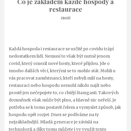
Co je základem každé hospody a
restaurace
ZBOŽÍ
Každá hospoda i restaurace se určitě po covidu trápí
nedostatkem lidí. Nemusí to však být nutně jenom
covid, který omezil nové hosty, které přijdou. Jde o
mnoho dalších věcí, kterými se to mohlo stát. Mohli u
vás pracovat zaměstnanci, kteří nebyli milí na hosty,
restauraci nebo hospodu nemohl nikdo najít nebo
prostě jen nečepujete to, co chtějí štamgasti. Takových
domněnek však může být plno, a hlavně nic neřeší. Je
potřeba se k tomu postavit čelem a vymyslet způsob, jak
hospodu opět rozjet. Dnes se podíváme na ty
nejzákladnější. Mladá generace je závislá na
technologii a díky tomu můžete i vy využít tento