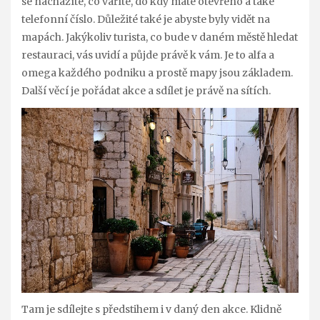
se nacházíte, co vaříte, do kdy máte otevřeno a také
telefonní číslo. Důležité také je abyste byly vidět na
mapách. Jakýkoliv turista, co bude v daném městě hledat
restauraci, vás uvidí a půjde právě k vám. Je to alfa a
omega každého podniku a prostě mapy jsou základem.
Další věcí je pořádat akce a sdílet je právě na sítích.
Tam je sdílejte s předstihem i v daný den akce. Klidně