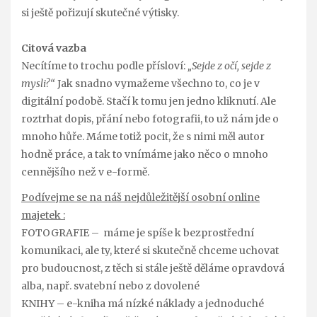
si ještě pořizují skutečné výtisky.
Citová vazba
Necítíme to trochu podle přísloví:
„Sejde z očí, sejde z
mysli?“
Jak snadno vymažeme všechno to, co je v
digitální podobě. Stačí k tomu jen jedno kliknutí. Ale
roztrhat dopis, přání nebo fotografii, to už nám jde o
mnoho hůře. Máme totiž pocit, že s nimi měl autor
hodně práce, a tak to vnímáme jako něco o mnoho
cennějšího než v e-formě.
Podívejme se na náš nejdůležitější osobní online
majetek :
FOTOGRAFIE – máme je spíše k bezprostřední
komunikaci, ale ty, které si skutečně chceme uchovat
pro budoucnost, z těch si stále ještě děláme opravdová
alba, např. svatební nebo z dovolené
KNIHY – e-kniha má nízké náklady a jednoduché