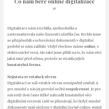
Co nám bere online digitalizace
IT
Digitalizace nám zrychlila, zjednodušila a
zautomatizovala naše činnosti i ušetřila čas. Rychle jsme
se přizpůsobili a uchovávání dokumentů v digitální
podobě se nám zalíbilo. Vždyť všechno máme
online,
v
elektronické verzi. Ale také jsme přišli na to, že nám věci
jaksi mizí před očima, protože se ztratila jejich
hmatatelná forma.
Nejistota ve vztahu k věcem
Digitalizací se náš vztah k věcem nenápadně změnil. A
pro mnohé z nás jej provází určitá
rozpolcenost.
Je pro
nás totiž dost často těžké nahradit hmatatelné věci
digitálními verzemi. Lidé se přiznávají, že i když mnohé
dokumenty mají uloženy v digitální formě online, stejně