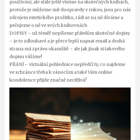
používání, ale stále ještě visíme na skutečných knihách,
protože je můžeme mít doopravdy v rukou, jsou pro nás
zdrojem estetického prožitku, rádi se na ně díváme a
pečujeme o ně ve svých knihovnách
DOPISY – už téměř nepíšeme přátelům skutečné dopisy
– je to zdlouhavé a je přece lepší napsat email a druhá
strana má zprávu okamžitě – ale jak jinak si takového
dopisu vážíme!
PŘÁNÍ – virtuální pohlednice nepředčí ty, co najdeme
ve schránce třeba k vánocům a také Vám online
kondolence přijde značně necitlivá?