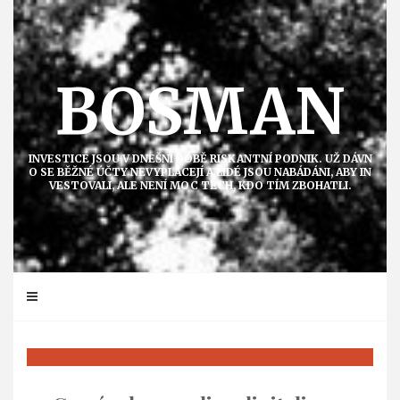
Přejít
k
obsahu
BOSMAN
INVESTICE JSOU V DNEŠNÍ DOBĚ RISKANTNÍ PODNIK. UŽ DÁVN
O SE BĚŽNÉ ÚČTY NEVYPLÁCEJÍ A LIDÉ JSOU NABÁDÁNI, ABY IN
VESTOVALI, ALE NENÍ MOC TĚCH, KDO TÍM ZBOHATLI.