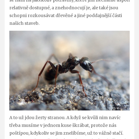
se nám na jakékoliv potraviny, které jim necháme aspoň
relativně dostupné, a znehodnocují je, ale také jsou
schopni rozkousávat dřevěné a jiné poddajnější části
našich staveb.
A to už jdou žerty stranou. A když se kvůli nim navíc
třeba musíme v jednom kuse škrábat, protože nás
poštípou, kdykoliv se jim znelíbíme, už to vážně stačí.