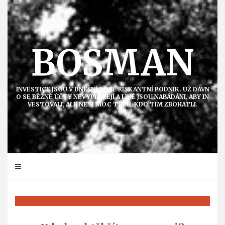
Přejít
k
obsahu
BOSMAN
INVESTICE JSOU V DNEŠNÍ DOBĚ RISKANTNÍ PODNIK. UŽ DÁVN
O SE BĚŽNÉ ÚČTY NEVYPLÁCEJÍ A LIDÉ JSOU NABÁDÁNI, ABY IN
VESTOVALI, ALE NENÍ MOC TĚCH, KDO TÍM ZBOHATLI.