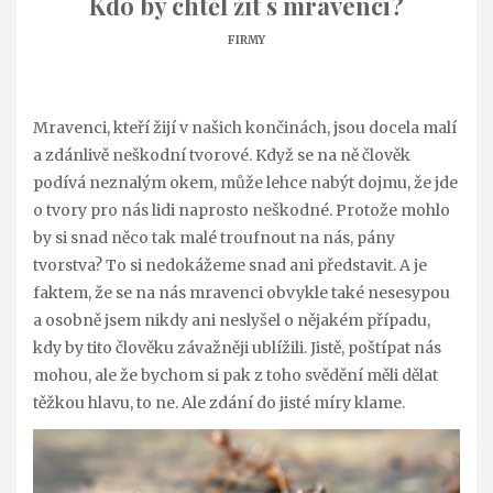
Kdo by chtěl žít s mravenci?
FIRMY
Mravenci, kteří žijí v našich končinách, jsou docela malí
a zdánlivě neškodní tvorové. Když se na ně člověk
podívá neznalým okem, může lehce nabýt dojmu, že jde
o tvory pro nás lidi naprosto neškodné. Protože mohlo
by si snad něco tak malé troufnout na nás, pány
tvorstva? To si nedokážeme snad ani představit. A je
faktem, že se na nás mravenci obvykle také nesesypou
a osobně jsem nikdy ani neslyšel o nějakém případu,
kdy by tito člověku závažněji ublížili. Jistě, poštípat nás
mohou, ale že bychom si pak z toho svědění měli dělat
těžkou hlavu, to ne.
Ale zdání do jisté míry klame.