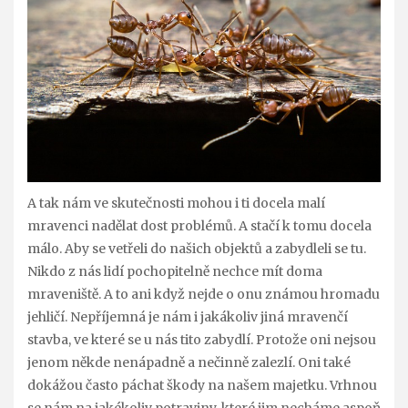
A tak nám ve skutečnosti mohou i ti docela malí
mravenci nadělat dost problémů. A stačí k tomu docela
málo. Aby se vetřeli do našich objektů a zabydleli se tu.
Nikdo z nás lidí pochopitelně nechce mít doma
mraveniště. A to ani když nejde o onu známou hromadu
jehličí. Nepříjemná je nám i jakákoliv jiná mravenčí
stavba, ve které se u nás tito zabydlí. Protože oni nejsou
jenom někde nenápadně a nečinně zalezlí. Oni také
dokážou často páchat škody na našem majetku. Vrhnou