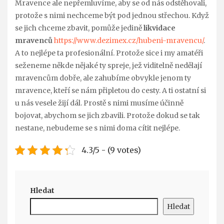
Mravence ale nepřemluvíme, aby se od nás odstěhovali,
protože s nimi nechceme být pod jednou střechou. Když
se jich chceme zbavit, pomůže jedině
likvidace
mravenců
https://www.dezimex.cz/hubeni-mravencu/
.
A to nejlépe ta profesionální. Protože sice i my amatéři
seženeme někde nějaké ty spreje, jež viditelně nedělají
mravencům dobře, ale zahubíme obvykle jenom ty
mravence, kteří se nám připletou do cesty. A ti ostatní si
u nás vesele žijí dál.
Prostě s nimi musíme účinně
bojovat, abychom se jich zbavili. Protože dokud se tak
nestane, nebudeme se s nimi doma cítit nejlépe.
4.3/5 - (9 votes)
Hledat
Hledat