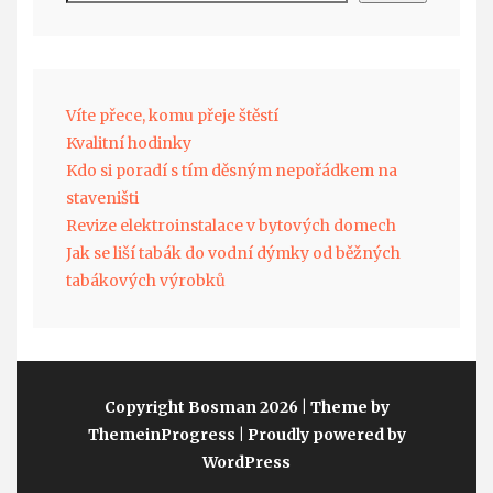
Víte přece, komu přeje štěstí
Kvalitní hodinky
Kdo si poradí s tím děsným nepořádkem na
staveništi
Revize elektroinstalace v bytových domech
Jak se liší tabák do vodní dýmky od běžných
tabákových výrobků
Copyright Bosman 2026
| Theme by
ThemeinProgress
| Proudly powered by
WordPress