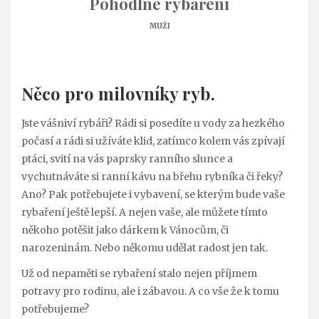
Pohodlné rybaření
MUŽI
Něco pro milovníky ryb.
Jste vášniví rybáři? Rádi si posedíte u vody za hezkého
počasí a rádi si užíváte klid, zatímco kolem vás zpívají
ptáci, svití na vás paprsky ranního slunce a
vychutnáváte si ranní kávu na břehu rybníka či řeky?
Ano? Pak potřebujete i vybavení, se kterým bude vaše
rybaření ještě lepší. A nejen vaše, ale můžete tímto
někoho potěšit jako dárkem k Vánocům, či
narozeninám. Nebo někomu udělat radost jen tak.
Už od nepaměti se rybaření stalo nejen příjmem
potravy pro rodinu, ale i zábavou. A co vše že k tomu
potřebujeme?