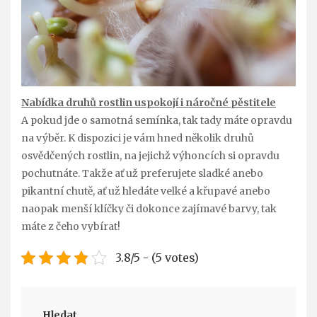
Nabídka druhů rostlin uspokojí i náročné pěstitele
A pokud jde o samotná semínka, tak tady máte opravdu
na výběr. K dispozici je vám hned několik druhů
osvědčených rostlin, na jejichž výhoncích si opravdu
pochutnáte. Takže ať už preferujete sladké anebo
pikantní chutě, ať už hledáte velké a křupavé anebo
naopak menší klíčky či dokonce zajímavé barvy, tak
máte z čeho vybírat!
3.8/5 - (5 votes)
Hledat