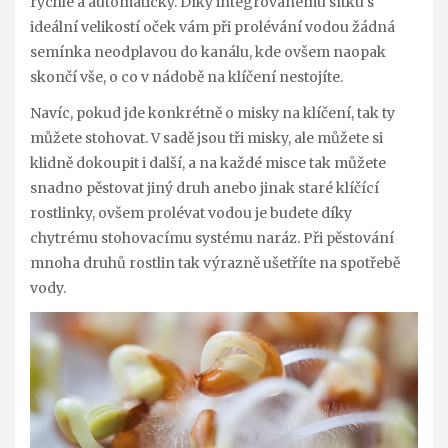
rychle a automaticky. Díky integrovanému sítku s
ideální velikostí oček vám při prolévání vodou žádná
semínka neodplavou do kanálu, kde ovšem naopak
skončí vše, o co v nádobě na klíčení nestojíte.
Navíc, pokud jde konkrétně o misky na klíčení, tak ty
můžete stohovat. V sadě jsou tři misky, ale můžete si
klidně dokoupit i další, a na každé misce tak můžete
snadno pěstovat jiný druh anebo jinak staré klíčící
rostlinky, ovšem prolévat vodou je budete díky
chytrému stohovacímu systému naráz. Při pěstování
mnoha druhů rostlin tak výrazně ušetříte na spotřebě
vody.