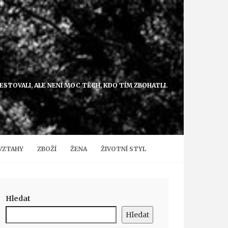
VESTOVALI, ALE NENÍ MOC TĚCH, KDO TÍM ZBOHATLI.
VZTAHY
ZBOŽÍ
ŽENA
ŽIVOTNÍ STYL
Hledat
Hledat