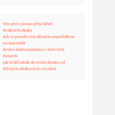
Víte přece, komu přeje štěstí
Kvalitní hodinky
Kdo si poradí s tím děsným nepořádkem
na staveništi
Revize elektroinstalace v bytových
domech
Jak se liší tabák do vodní dýmky od
běžných tabákových výrobků