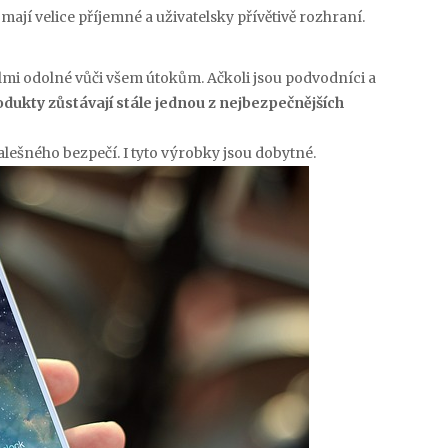
ají velice příjemné a uživatelsky přívětivě rozhraní.
lmi odolné vůči všem útokům. Ačkoli jsou podvodníci a
dukty zůstávají stále jednou z nejbezpečnějších
ešného bezpečí. I tyto výrobky jsou dobytné.