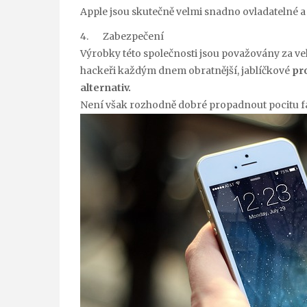
Apple jsou skutečně velmi snadno ovladatelné a m
4. Zabezpečení
Výrobky této společnosti jsou považovány za ve
hackeři každým dnem obratnější, jablíčkové
pro
alternativ.
Není však rozhodně dobré propadnout pocitu fal