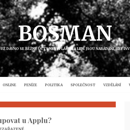
BOSMAN
 UŽ DÁVNO SE BĚŽNÉ ÚČTY NEVYPLÁCEJÍ A LIDÉ JSOU NABÁDÁNI, ABY IN
ONLINE
PENÍZE
POLITIKA
SPOLEČNOST
VZDĚLÁNÍ
upovat u Applu?
EZAŘAZENÉ