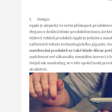
1. Design
Apple je atypický ve svém přístupu k produktové
elegance dodává těmto produktům luxus, ke kte
Stylový vzhled produktů Apple je jedním z mnoh
zařízeních tohoto technologického gigantu. Na 
navrhování produktů se také klade důraz pot
nadchnout své zákazníky neustálou inovací a f
Stejně tak marketing se v této společnosti pro
atraktivní.