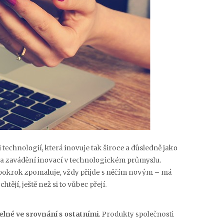
i technologií, která inovuje tak široce a důsledně jako
 na zavádění inovací v technologickém průmyslu.
y pokrok zpomaluje, vždy přijde s něčím novým – má
jí, ještě než si to vůbec přejí.
elné ve srovnání s ostatními
. Produkty společnosti