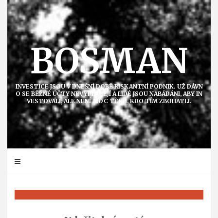
Přejít
k
obsahu
BOSMAN
INVESTICE JSOU V DNEŠNÍ DOBĚ RISKANTNÍ PODNIK. UŽ DÁVN
O SE BĚŽNÉ ÚČTY NEVYPLÁCEJÍ A LIDÉ JSOU NABÁDÁNI, ABY IN
VESTOVALI, ALE NENÍ MOC TĚCH, KDO TÍM ZBOHATLI.