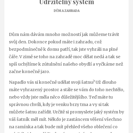
Udržitelný systém
DŮM A ZAHRADA
Dům nám dávám mnoho možností jak můžeme trávit
svůj den. Dokonce pokud máte i zahradu, což
bezpodmínečně k domu patří, tak jste vyhráli na plné
čáře. V zimě se toho na zahradě moc dělat nedá a tak se
spíš uchýlíme k zútulnění našeho obydlí a vyčkáme než
začne konečně jaro.
Napadlo vás si konečně udělat svoji šatnu? Už dlouho
máte vyhrazený prostor a stále se vám do toho nechtělo,
nebo vždy jste měla něco důležitějšího. Teď máte tu
správnou chvíli, kdy je venku brzy tma a vy si tak
můžete šatnu zařídit. Určitě si promyslete jaký systém by
váš šatník měl mít. Někdo je zastáncem věšení všechno
na ramínka a tak bude mít přehled všeho oblečení co