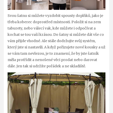
Svou šatnu si můžete vyzdobit spousty doplňků, jako je
třeba koberec doprostřed místnosti. Položit si na zem
taburety, nebo válecí vak, kde můžete i odpočívat a
kochat se tou vaší krásou. Do šatny si můžete dát vše co
vám přijde vhodné. Ale stále dodržujte svůj systém,
který jste si nastavili. A když pořizujete nové kousky a už
se vám tam nevlezou, je to znamení, že by jste šatník
měla protřídit a nenošené věci prodat nebo darovat
dále. Jen tak si udržíte pořádek a ne skladiště.