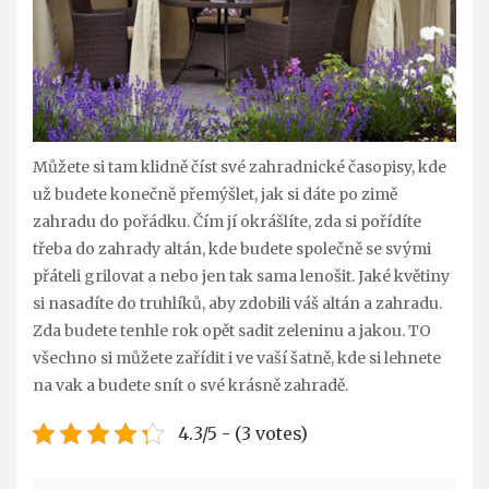
Můžete si tam klidně číst své zahradnické časopisy, kde
už budete konečně přemýšlet, jak si dáte po zimě
zahradu do pořádku. Čím jí okrášlíte, zda si pořídíte
třeba do zahrady altán, kde budete společně se svými
přáteli grilovat a nebo jen tak sama lenošit. Jaké květiny
si nasadíte do truhlíků, aby zdobili váš altán a zahradu.
Zda budete tenhle rok opět sadit zeleninu a jakou. TO
všechno si můžete zařídit i ve vaší šatně, kde si lehnete
na vak a budete snít o své krásně zahradě.
4.3/5 - (3 votes)