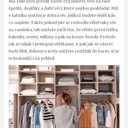
má. Dále jdou pořídit různé organizéry, box na vaše
šperky, doplňky a další věci, které nejdou poskládat. Mít
v šatníku systém je dobrá věc, jelikož budete vědět kde,
co najdete. Takže pokud jste se rozhodla věšet taky vše
na ramínka, tak můžete začít tím , že věšíte první trička,
halenky, svetry, mikiny a pak na konec bundy. Protože
tak se nějak i postupně oblékáme. A pak jak se vám to
bude líbit, dokonce si vše můžete roztřídit do barev. Ať je
to krásnější i na pohled.