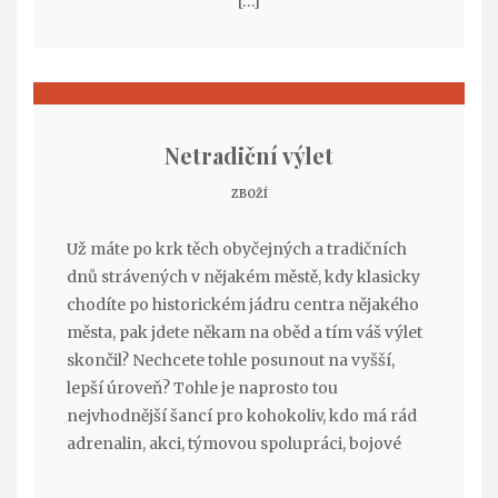
[…]
Netradiční výlet
ZBOŽÍ
Už máte po krk těch obyčejných a tradičních
dnů strávených v nějakém městě, kdy klasicky
chodíte po historickém jádru centra nějakého
města, pak jdete někam na oběd a tím váš výlet
skončil? Nechcete tohle posunout na vyšší,
lepší úroveň? Tohle je naprosto tou
nejvhodnější šancí pro kohokoliv, kdo má rád
adrenalin, akci, týmovou spolupráci, bojové