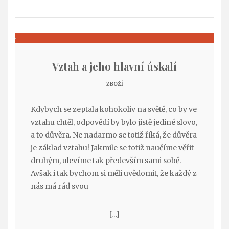
Vztah a jeho hlavní úskalí
ZBOŽÍ
Kdybych se zeptala kohokoliv na světě, co by ve
vztahu chtěl, odpovědí by bylo jistě jediné slovo,
a to důvěra. Ne nadarmo se totiž říká, že důvěra
je základ vztahu! Jakmile se totiž naučíme věřit
druhým, ulevíme tak především sami sobě.
Avšak i tak bychom si měli uvědomit, že každý z
nás má rád svou
[…]