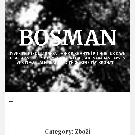
Přejít
k
obsahu
BOSMAN
INVESTICE JSOU V DNEŠNÍ DOBĚ RISKANTNÍ PODNIK. UŽ DÁVN
O SE BĚŽNÉ ÚČTY NEVYPLÁCEJÍ A LIDÉ JSOU NABÁDÁNI, ABY IN
VESTOVALI, ALE NENÍ MOC TĚCH, KDO TÍM ZBOHATLI.
Category: Zboží